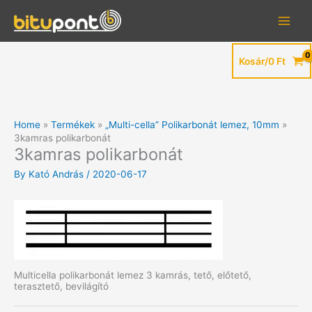
Skip
to
content
Kosár/
0
Ft
Home
Termékek
„Multi-cella” Polikarbonát lemez, 10mm
3kamras polikarbonát
3kamras polikarbonát
By
Kató András
/
2020-06-17
Multicella polikarbonát lemez 3 kamrás, tető, előtető,
terasztető, bevilágító