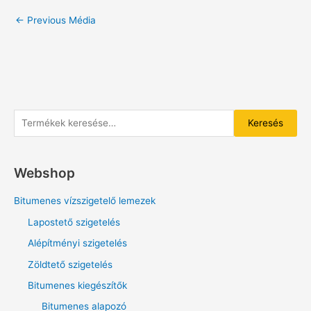
←
Previous Média
K
Keresés
e
r
Webshop
e
s
Bitumenes vízszigetelő lemezek
é
Lapostető szigetelés
s
Alépítményi szigetelés
a
Zöldtető szigetelés
k
Bitumenes kiegészítők
ö
v
Bitumenes alapozó