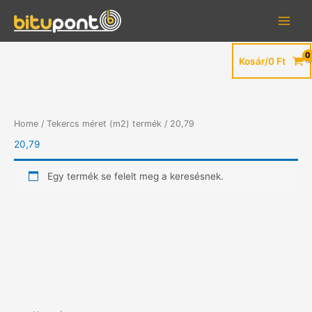
Skip
to
content
Kosár/
0
Ft
Home
/ Tekercs méret (m2) termék / 20,79
20,79
Egy termék se felelt meg a keresésnek.