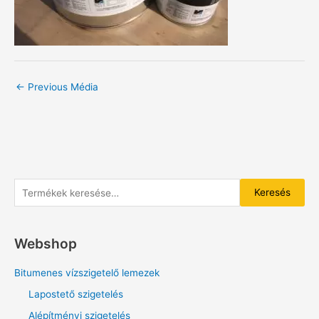
←
Previous Média
K
Keresés
e
r
Webshop
e
s
Bitumenes vízszigetelő lemezek
é
Lapostető szigetelés
s
Alépítményi szigetelés