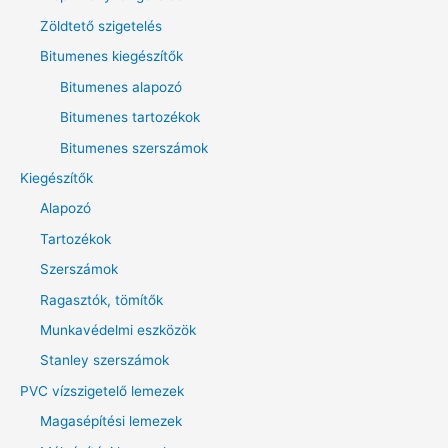
a
Zöldtető szigetelés
k
Bitumenes kiegészítők
ö
v
Bitumenes alapozó
e
Bitumenes tartozékok
t
Bitumenes szerszámok
k
Kiegészítők
e
Alapozó
z
Tartozékok
ő
Szerszámok
r
Ragasztók, tömítők
e
:
Munkavédelmi eszközök
Stanley szerszámok
PVC vízszigetelő lemezek
Magasépítési lemezek