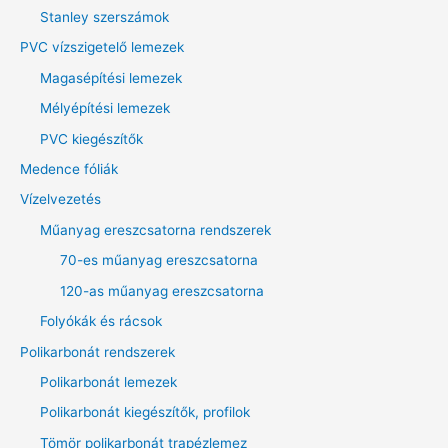
Stanley szerszámok
PVC vízszigetelő lemezek
Magasépítési lemezek
Mélyépítési lemezek
PVC kiegészítők
Medence fóliák
Vízelvezetés
Műanyag ereszcsatorna rendszerek
70-es műanyag ereszcsatorna
120-as műanyag ereszcsatorna
Folyókák és rácsok
Polikarbonát rendszerek
Polikarbonát lemezek
Polikarbonát kiegészítők, profilok
Tömör polikarbonát trapézlemez