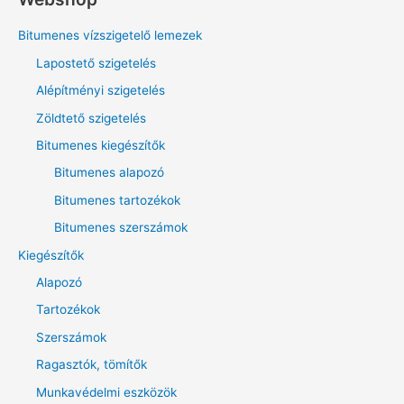
e
s
Bitumenes vízszigetelő lemezek
é
Lapostető szigetelés
s
Alépítményi szigetelés
a
Zöldtető szigetelés
k
Bitumenes kiegészítők
ö
v
Bitumenes alapozó
e
Bitumenes tartozékok
t
Bitumenes szerszámok
k
Kiegészítők
e
Alapozó
z
Tartozékok
ő
Szerszámok
r
Ragasztók, tömítők
e
:
Munkavédelmi eszközök