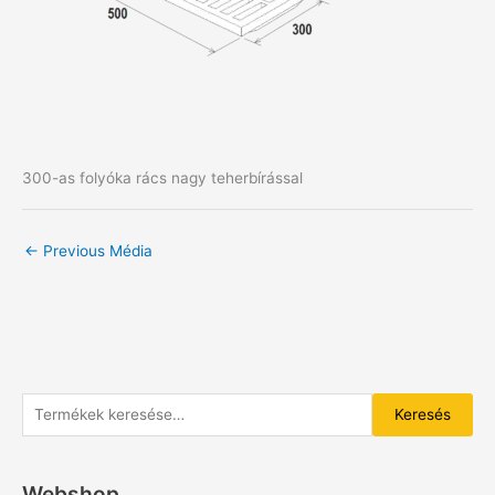
300-as folyóka rács nagy teherbírással
←
Previous Média
K
Keresés
e
r
Webshop