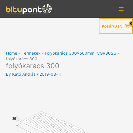
Skip
to
content
Kosár/
0
Ft
Home
Termékek
Folyókarács 300x500mm, CGR30SG
folyókarács 300
folyókarács 300
By
Kató András
/
2019-03-11