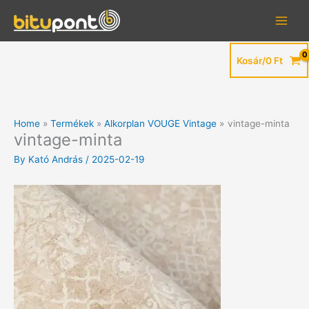
Skip
to
content
Kosár/
0
Ft
Home
Termékek
Alkorplan VOUGE Vintage
vintage-minta
vintage-minta
By
Kató András
/
2025-02-19