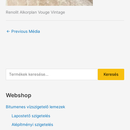
Renolit Alkorplan Vouge Vintage
←
Previous Média
K
Keresés
e
r
Webshop
e
s
Bitumenes vízszigetelő lemezek
é
Lapostető szigetelés
s
Alépítményi szigetelés
a