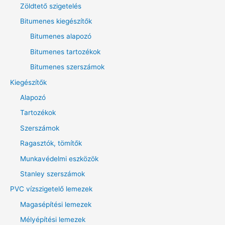
Zöldtető szigetelés
k
Bitumenes kiegészítők
ö
v
Bitumenes alapozó
e
Bitumenes tartozékok
t
Bitumenes szerszámok
k
Kiegészítők
e
Alapozó
z
Tartozékok
ő
Szerszámok
r
Ragasztók, tömítők
e
:
Munkavédelmi eszközök
Stanley szerszámok
PVC vízszigetelő lemezek
Magasépítési lemezek
Mélyépítési lemezek