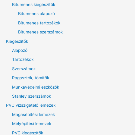
Bitumenes kiegészítők
ö
v
Bitumenes alapozó
e
Bitumenes tartozékok
t
Bitumenes szerszámok
k
Kiegészítők
e
Alapozó
z
Tartozékok
ő
Szerszámok
r
Ragasztók, tömítők
e
:
Munkavédelmi eszközök
Stanley szerszámok
PVC vízszigetelő lemezek
Magasépítési lemezek
Mélyépítési lemezek
PVC kiegészítők