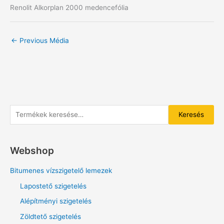
Renolit Alkorplan 2000 medencefólia
←
Previous Média
K
Keresés
e
r
Webshop
e
s
Bitumenes vízszigetelő lemezek
é
Lapostető szigetelés
s
Alépítményi szigetelés
a
Zöldtető szigetelés
k