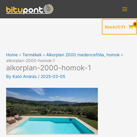
Skip
to
content
Kosár/
0
Ft
Home
Termékek
Alkorplan 2000 medencefólia, homok
alkorplan-2000-homok-1
alkorplan-2000-homok-1
By
Kató András
/
2025-03-05