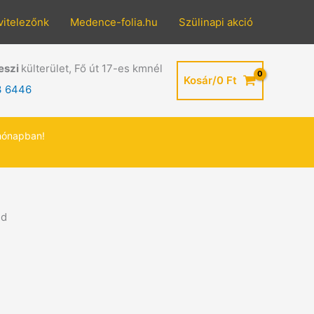
vitelezőnk
Medence-folia.hu
Szülinapi akció
eszi
külterület, Fő út 17-es kmnél
Kosár/
0
Ft
3 6446
hónapban!
ed