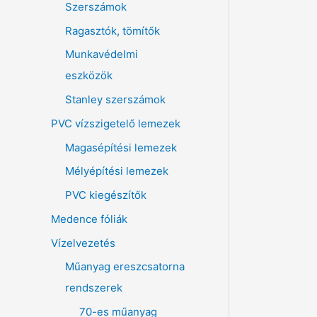
Szerszámok
Ragasztók, tömítők
Munkavédelmi
eszközök
Stanley szerszámok
PVC vízszigetelő lemezek
Magasépítési lemezek
Mélyépítési lemezek
PVC kiegészítők
Medence fóliák
Vízelvezetés
Műanyag ereszcsatorna
rendszerek
70-es műanyag