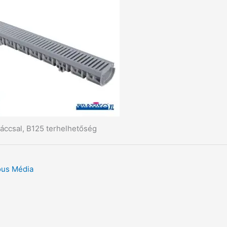
ráccsal, B125 terhelhetőség
ous Média