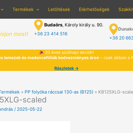
Termékek
Letöltések
Elérhetőségek
Szakki
Budaörs
, Károly király u. 90.
Dunak
ívjon most!
+36 23 414 516
+36 20 66
30 éves szülinapi akciók!
s lemezek és medencefóliák kedvezményes áron
– csak ebben a 
Részletek →
Termékek
PP folyóka ráccsal 130-as (B125)
KB125XLG-scal
5XLG-scaled
András
/
2025-05-22