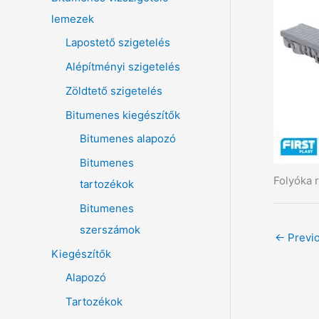
é
lemezek
s
Lapostető szigetelés
a
Alépítményi szigetelés
k
Zöldtető szigetelés
ö
Bitumenes kiegészítők
v
Bitumenes alapozó
e
t
Bitumenes
Folyóka 
k
tartozékok
e
Bitumenes
z
szerszámok
←
Previ
ő
Kiegészítők
r
Alapozó
e
Tartozékok
: