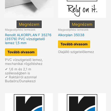
Megnézem
Megnézem
Magasépítési lemezek
Magasépítési lemezek
Renolit ALKORPLAN F 35276
Alkorplan 35038
(35176) PVC vízszigetelő
lemez 1,5 mm
Tovább olvasom
Olajálló szigetelőlemez
Tovább olvasom
PVC vízszigetelő lemez,
mechanikai rögzítéshez
✔ 1,6 m és 2,1 m
szélességben is
✔ Raktárról azonnal
Budaörs/Dunakeszi