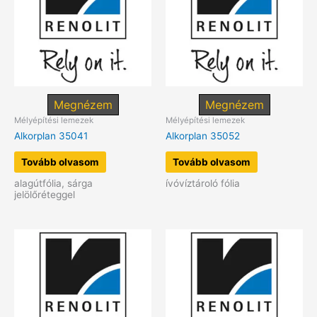
Megnézem
Megnézem
Mélyépítési lemezek
Mélyépítési lemezek
Alkorplan 35041
Alkorplan 35052
Tovább olvasom
Tovább olvasom
alagútfólia, sárga
ívóvíztároló fólia
jelölőréteggel