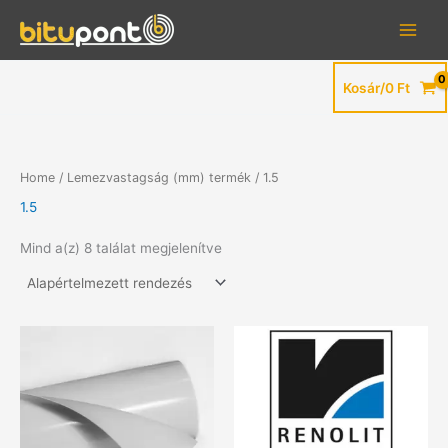
Skip
to
content
Kosár/
0
Ft
Home
/ Lemezvastagság (mm) termék / 1.5
1.5
Mind a(z) 8 találat megjelenítve