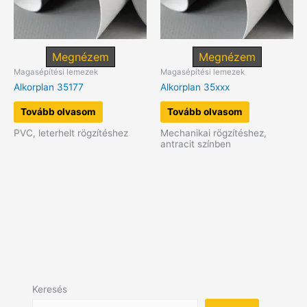
Megnézem
Megnézem
Magasépítési lemezek
Magasépítési lemezek
Alkorplan 35177
Alkorplan 35xxx
Tovább olvasom
Tovább olvasom
PVC, leterhelt rögzítéshez
Mechanikai rögzítéshez,
antracit színben
Keresés