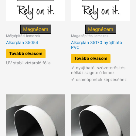
Megnézem
Megnézem
Mélyépítési lemezek
Magasépítési lemezek
Alkorplan 35054
Alkorplan 35170 nyújtható
PVC
Tovább olvasom
Tovább olvasom
UV stabil víztároló fólia
✔ nyújtható, szöveterősítés
nélküli szigetelő lemez
✔ csomópontok képzéséhez