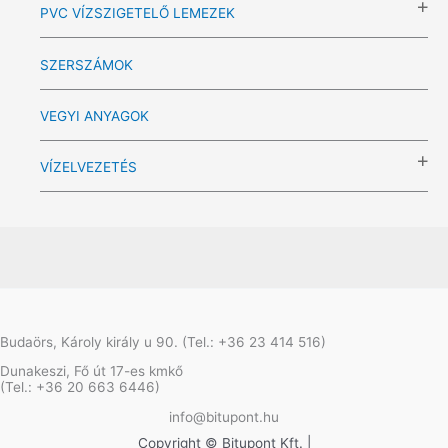
PVC VÍZSZIGETELŐ LEMEZEK
SZERSZÁMOK
VEGYI ANYAGOK
VÍZELVEZETÉS
Budaörs, Károly király u 90. (Tel.: +36 23 414 516)
Dunakeszi, Fő út 17-es kmkő
(Tel.: +36 20 663 6446)
info@bitupont.hu
Copyright © Bitupont Kft. |