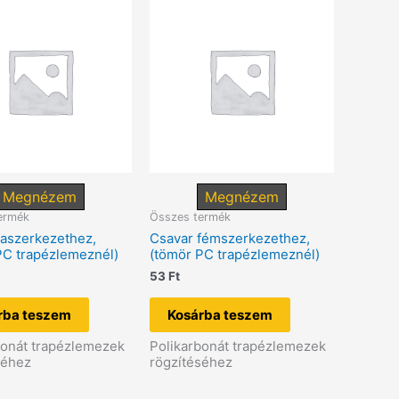
Megnézem
Megnézem
ermék
Összes termék
faszerkezethez,
Csavar fémszerkezethez,
PC trapézlemeznél)
(tömör PC trapézlemeznél)
53
Ft
rba teszem
Kosárba teszem
bonát trapézlemezek
Polikarbonát trapézlemezek
séhez
rögzítéséhez