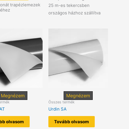
bonát trapézlemezek
25 m-es tekercsben
séhez
országos házhoz szállítva
Megnézem
Megnézem
ermék
Összes termék
AT
Urdin SA
bb olvasom
Tovább olvasom