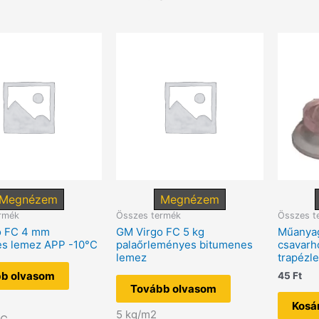
Megnézem
Megnézem
rmék
Összes termék
Összes t
o FC 4 mm
GM Virgo FC 5 kg
Műanya
es lemez APP -10°C
palaőrleményes bitumenes
csavarh
lemez
trapézl
b olvasom
45
Ft
Tovább olvasom
Kosá
5 kg/m2