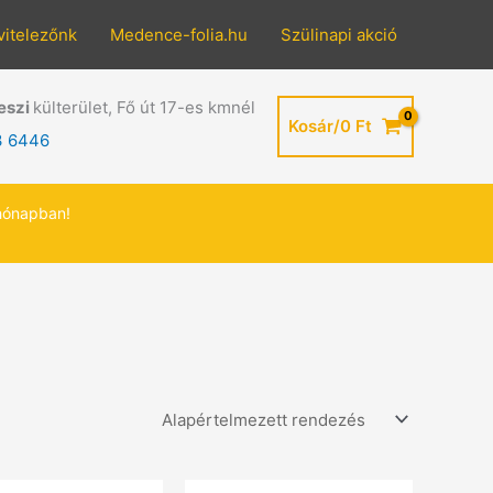
vitelezőnk
Medence-folia.hu
Szülinapi akció
eszi
külterület, Fő út 17-es kmnél
Kosár/
0
Ft
3 6446
hónapban!