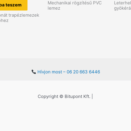
Mechanikai rögzítésű PVC
Leterhel
ba teszem
lemez
gyökérá
onát trapézlemezek
éhez
Hívjon most – 06 20 663 6446
Copyright © Bitupont Kft. |