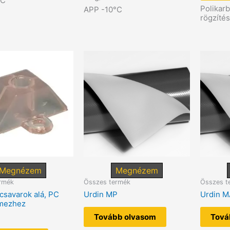
°C
Polikar
APP -10°C
rögzíté
Megnézem
Megnézem
rmék
Összes termék
Összes t
 csavarok alá, PC
Urdin MP
Urdin M
emezhez
Tovább olvasom
Tová