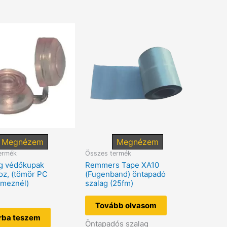
Megnézem
Megnézem
ermék
Összes termék
g védőkupak
Remmers Tape XA10
oz, (tömör PC
(Fugenband) öntapadó
emeznél)
szalag (25fm)
Tovább olvasom
rba teszem
Öntapadós szalag