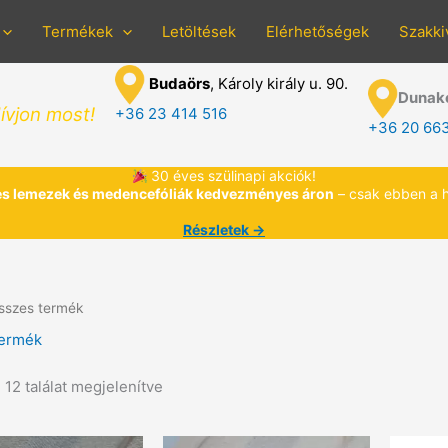
Termékek
Letöltések
Elérhetőségek
Szakki
Budaörs
, Károly király u. 90.
Dunak
ívjon most!
+36 23 414 516
+36 20 66
30 éves szülinapi akciók!
s lemezek és medencefóliák kedvezményes áron
– csak ebben a 
Részletek →
sszes termék
termék
 12 találat megjelenítve