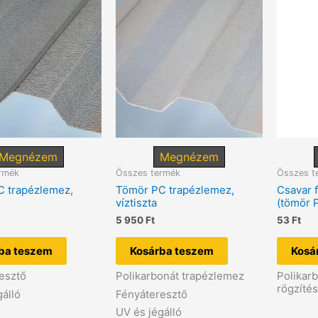
Megnézem
Megnézem
rmék
Összes termék
Összes t
 trapézlemez,
Tömör PC trapézlemez,
Csavar 
víztiszta
(tömör 
5 950
Ft
53
Ft
ba teszem
Kosárba teszem
Kosá
esztő
Polikarbonát trapézlemez
Polikar
rögzíté
gálló
Fényáteresztő
UV és jégálló