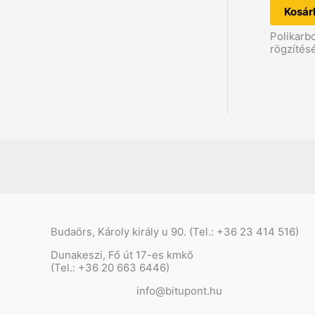
Kosár
Polikarb
rögzítés
Budaörs, Károly király u 90. (Tel.: +36 23 414 516)
Dunakeszi, Fő út 17-es kmkő
(Tel.: +36 20 663 6446)
info@bitupont.hu