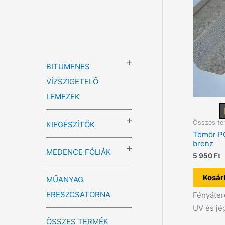
BITUMENES
VÍZSZIGETELŐ
LEMEZEK
Összes te
KIEGÉSZÍTŐK
Tömör PC
bronz
MEDENCE FÓLIÁK
5 950
Ft
Kosár
MŰANYAG
ERESZCSATORNA
Fényáter
UV és jé
ÖSSZES TERMÉK