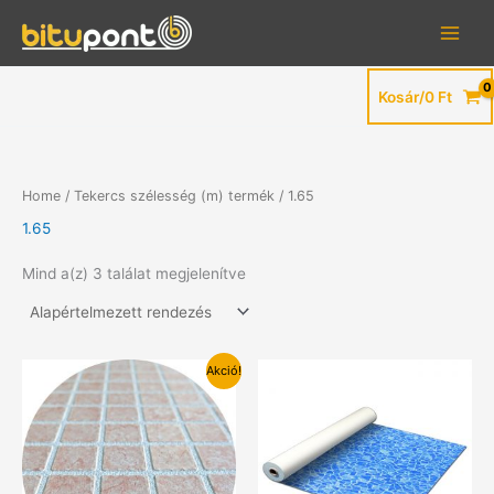
Skip
to
content
Kosár/
0
Ft
Home
/ Tekercs szélesség (m) termék / 1.65
1.65
Mind a(z) 3 találat megjelenítve
Akció!