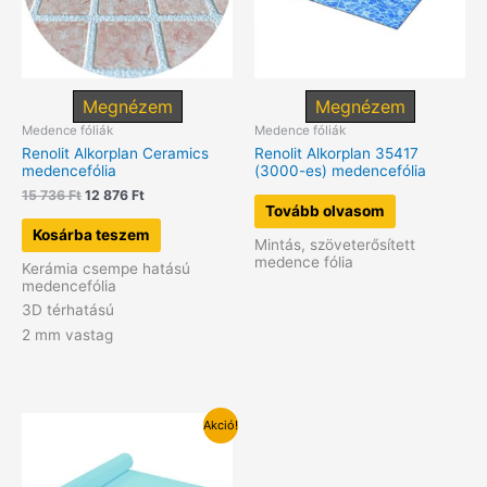
Megnézem
Megnézem
Medence fóliák
Medence fóliák
Renolit Alkorplan Ceramics
Renolit Alkorplan 35417
medencefólia
(3000-es) medencefólia
Original
Current
15 736
Ft
12 876
Ft
Tovább olvasom
price
price
was:
is:
Kosárba teszem
Mintás, szöveterősített
15
12
medence fólia
736 Ft.
876 Ft.
Kerámia csempe hatású
medencefólia
3D térhatású
2 mm vastag
Akció!