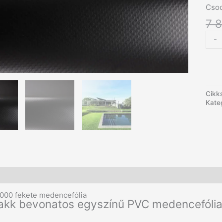
Csod
7 
Alko
-
200
mede
feke
men
Cikk
Kate
További információk
2000 fekete medencefólia
akk bevonatos egyszínű PVC medencefólia