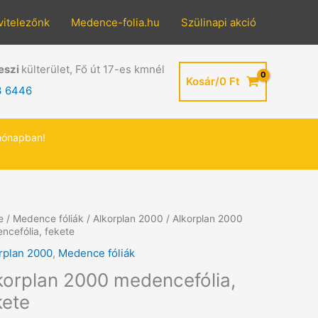
vitelezőnk
Medence-folia.hu
Szülinapi akció
eszi
külterület, Fő út 17-es kmnél
Kosár/
0
Ft
3 6446
hónapban!
e
/
Medence fóliák
/
Alkorplan 2000
/ Alkorplan 2000
ncefólia, fekete
rplan 2000
,
Medence fóliák
korplan 2000 medencefólia,
kete