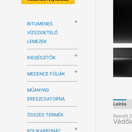
BITUMENES
VÍZSZIGETELŐ
LEMEZEK
KIEGÉSZÍTŐK
MEDENCE FÓLIÁK
MŰANYAG
ERESZCSATORNA
Leírás
ÖSSZES TERMÉK
Renolit 
Védől
POLIKARBONÁT