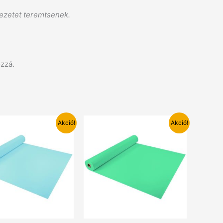
ezetet teremtsenek.
zzá.
Akció!
Akció!