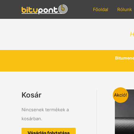
Skip
to
Főoldal
Rólunk
content
H
Bitumene
Kosár
Akció!
Nincsenek termékek a
kosárban.
Vásárlás folytatása