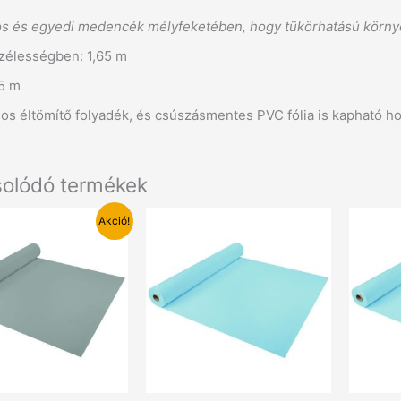
os és egyedi medencék mélyfeketében, hogy tükörhatású körny
szélességben: 1,65 m
5 m
os éltömítő folyadék, és csúszásmentes PVC fólia is kapható ho
olódó termékek
Akció!