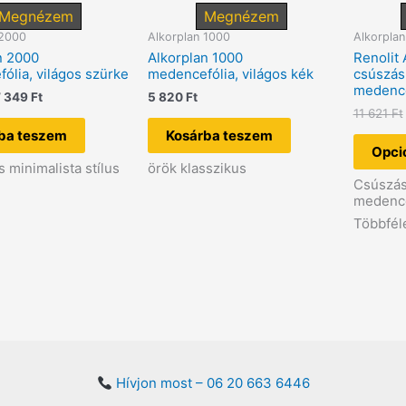
Megnézem
Megnézem
 2000
Alkorplan 1000
Alkorpla
n 2000
Alkorplan 1000
Renolit 
ólia, világos szürke
medencefólia, világos kék
csúszá
medence
riginal
Current
7 349
Ft
5 820
Ft
rice
price
11 621
Ft
as:
is:
ba teszem
Kosárba teszem
7
Opci
49 Ft.
349 Ft.
 minimalista stílus
örök klasszikus
Csúszá
medence
Többfél
Hívjon most – 06 20 663 6446