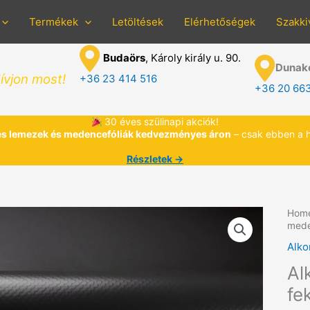
Termékek
Letöltések
Elérhetőségek
Szakki
Budaörs
, Károly király u. 90.
Dunak
ívjon most!
+36 23 414 516
+36 20 66
30 éves szülinapi akciók!
s lemezek és medencefóliák kedvezményes áron
– csak ebben a 
Részletek →
Hom
mede
Alko
Al
fe