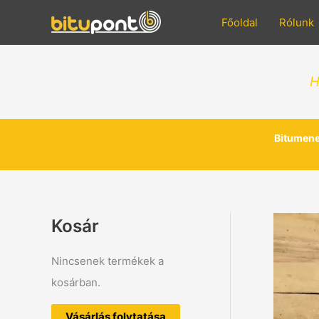
Skip
to
Főoldal
Rólunk
content
H
Bitumene
Kosár
Nincsenek termékek a
kosárban.
Vásárlás folytatása