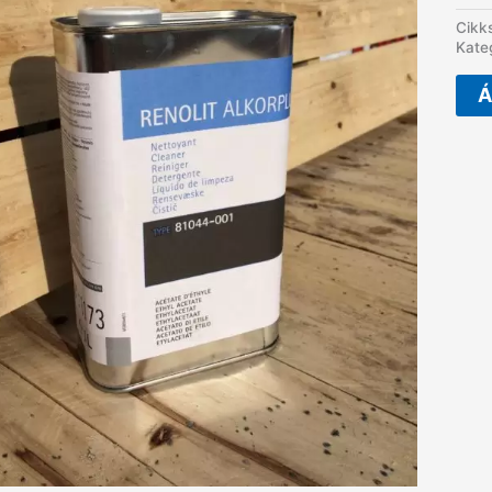
Cikk
Kate
Á