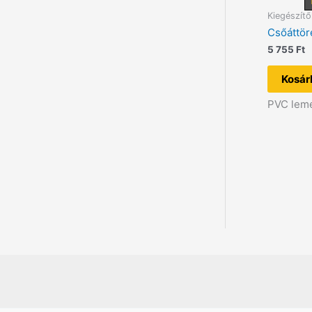
Kiegészítő
Csőáttör
5 755
Ft
Kosár
PVC lem