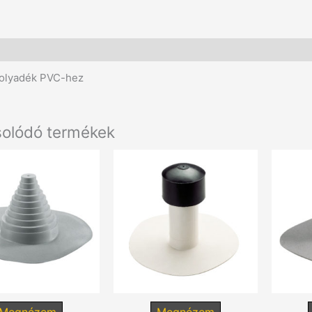
További információk
 folyadék PVC-hez
olódó termékek