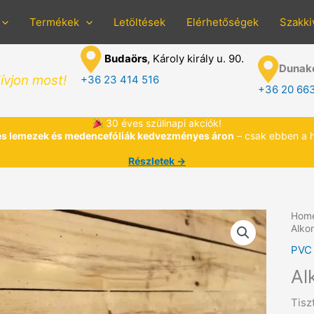
Termékek
Letöltések
Elérhetőségek
Szakki
Budaörs
, Károly király u. 90.
Dunak
ívjon most!
+36 23 414 516
+36 20 66
30 éves szülinapi akciók!
s lemezek és medencefóliák kedvezményes áron
– csak ebben a 
Részletek →
Hom
Alkor
PVC 
Al
Tisz