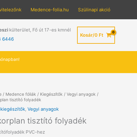
vitelezőnk
Medence-folia.hu
Szülinapi akció
eszi
külterület, Fő út 17-es kmnél
Kosár/
0
Ft
3 6446
hónapban!
e
/
Medence fóliák
/
Kiegészítők
/
Vegyi anyagok
/
plan tisztító folyadék
kiegészítők
,
Vegyi anyagok
korplan tisztító folyadék
títófolyadék PVC-hez