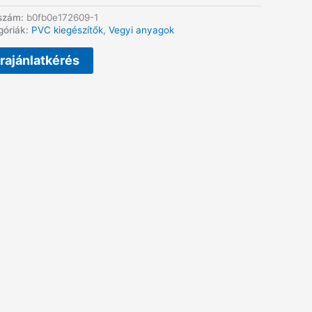
szám:
b0fb0e172609-1
góriák:
PVC kiegészítők
,
Vegyi anyagok
rajánlatkérés