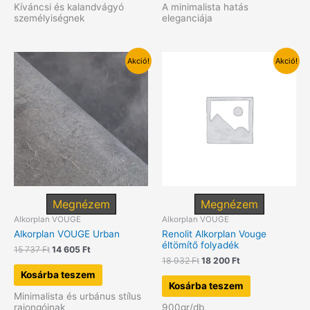
737 Ft.
605 Ft.
737 Ft.
605 Ft.
Kíváncsi és kalandvágyó
A minimalista hatás
személyiségnek
eleganciája
Akció!
Akció!
Megnézem
Megnézem
Alkorplan VOUGE
Alkorplan VOUGE
Alkorplan VOUGE Urban
Renolit Alkorplan Vouge
éltömítő folyadék
Original
Current
15 737
Ft
14 605
Ft
price
price
Original
Current
18 932
Ft
18 200
Ft
was:
is:
price
price
Kosárba teszem
15
14
was:
is:
Kosárba teszem
737 Ft.
605 Ft.
18
18
Minimalista és urbánus stílus
932 Ft.
200 Ft.
rajongóinak
900gr/db