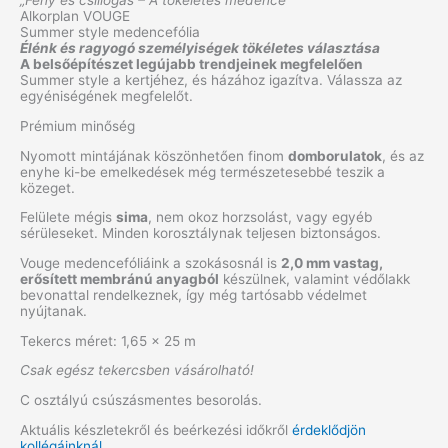
„Fény és csillogás – A tökéletes medence”
Alkorplan VOUGE
Summer style medencefólia
Élénk és ragyogó személyiségek tökéletes választása
A belsőépítészet legújabb trendjeinek megfelelően
Summer style a kertjéhez, és házához igazítva. Válassza az
egyéniségének megfelelőt.
Prémium minőség
Nyomott mintájának köszönhetően finom
domborulatok
, és az
enyhe ki-be emelkedések még természetesebbé teszik a
közeget.
Felülete mégis
sima
, nem okoz horzsolást, vagy egyéb
sérüleseket. Minden korosztálynak teljesen biztonságos.
Vouge medencefóliáink a szokásosnál is
2,0 mm vastag,
erősített membránú anyagból
készülnek, valamint védőlakk
bevonattal rendelkeznek, így még tartósabb védelmet
nyújtanak.
Tekercs méret: 1,65 x 25 m
Csak egész tekercsben vásárolható!
C osztályú csúszásmentes besorolás.
Aktuális készletekről és beérkezési időkről
érdeklődjön
kollégáinknál.