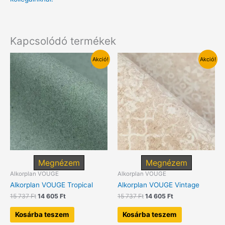
Kapcsolódó termékek
Akció!
Akció!
Megnézem
Megnézem
Alkorplan VOUGE
Alkorplan VOUGE
Alkorplan VOUGE Tropical
Alkorplan VOUGE Vintage
Original
Current
Original
Current
15 737
Ft
14 605
Ft
15 737
Ft
14 605
Ft
price
price
price
price
was:
is:
was:
is:
Kosárba teszem
Kosárba teszem
15
14
15
14