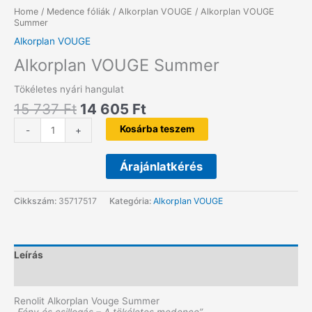
Home
/
Medence fóliák
/
Alkorplan VOUGE
/ Alkorplan VOUGE
Summer
Alkorplan VOUGE
Alkorplan VOUGE Summer
Tökéletes nyári hangulat
Original
Current
15 737
Ft
14 605
Ft
price
price
Alkorplan
was:
is:
Kosárba teszem
-
+
VOUGE
15
14
Summer
737 Ft.
605 Ft.
mennyiség
Árajánlatkérés
Cikkszám:
35717517
Kategória:
Alkorplan VOUGE
Leírás
További információk
Renolit Alkorplan Vouge Summer