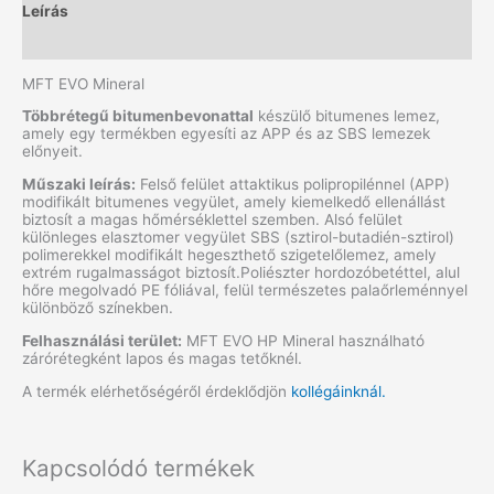
Leírás
További információk
MFT EVO Mineral
Többrétegű bitumenbevonattal
készülő bitumenes lemez,
amely egy termékben egyesíti az APP és az SBS lemezek
előnyeit.
Műszaki leírás:
Felső felület attaktikus polipropilénnel (APP)
modifikált bitumenes vegyület, amely kiemelkedő ellenállást
biztosít a magas hőmérséklettel szemben. Alsó felület
különleges elasztomer vegyület SBS (sztirol-butadién-sztirol)
polimerekkel modifikált hegeszthető szigetelőlemez, amely
extrém rugalmasságot biztosít.Poliészter hordozóbetéttel, alul
hőre megolvadó PE fóliával, felül természetes palaőrleménnyel
különböző színekben.
Felhasználási terület:
MFT EVO HP Mineral használható
zárórétegként lapos és magas tetőknél.
A termék elérhetőségéről érdeklődjön
kollégáinknál.
Kapcsolódó termékek