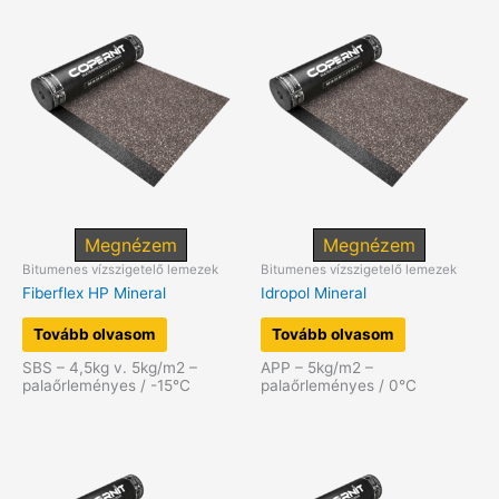
Megnézem
Megnézem
Bitumenes vízszigetelő lemezek
Bitumenes vízszigetelő lemezek
Fiberflex HP Mineral
Idropol Mineral
Tovább olvasom
Tovább olvasom
SBS – 4,5kg v. 5kg/m2 –
APP – 5kg/m2 –
palaőrleményes / -15°C
palaőrleményes / 0°C