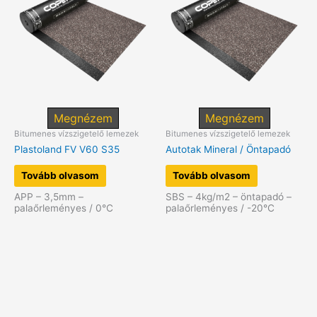
Megnézem
Megnézem
Bitumenes vízszigetelő lemezek
Bitumenes vízszigetelő lemezek
Plastoland FV V60 S35
Autotak Mineral / Öntapadó
Tovább olvasom
Tovább olvasom
APP – 3,5mm –
SBS – 4kg/m2 – öntapadó –
palaőrleményes / 0°C
palaőrleményes / -20°C