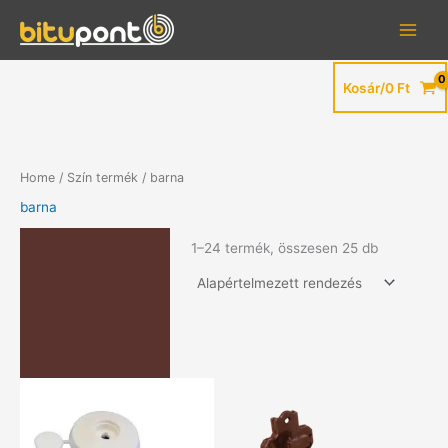
Skip
to
content
Kosár/
0
Ft
Home
/ Szín termék / barna
barna
1–24 termék, összesen 25 db