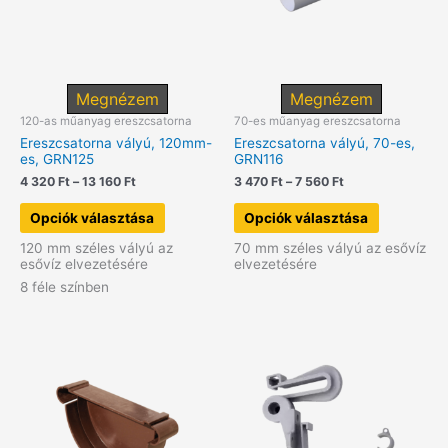
Megnézem
Megnézem
120-as műanyag ereszcsatorna
70-es műanyag ereszcsatorna
Ereszcsatorna vályú, 120mm-
Ereszcsatorna vályú, 70-es,
es, GRN125
GRN116
Ártartomány:
Ártartomány:
4 320
Ft
–
13 160
Ft
3 470
Ft
–
7 560
Ft
4
3
Ennek
Ennek
320 Ft
470 Ft
Opciók választása
Opciók választása
a
a
-
-
terméknek
terméknek
13
7
120 mm széles vályú az
70 mm széles vályú az esővíz
több
több
160 Ft
560 Ft
esővíz elvezetésére
elvezetésére
variációja
variációja
van.
van.
8 féle színben
A
A
változatok
változatok
a
a
termékoldalon
termékolda
választhatók
választhat
ki
ki