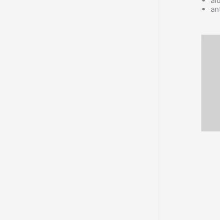
al
an