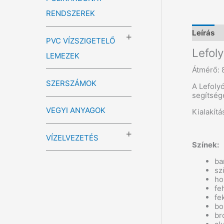
RENDSZEREK
Leírás
PVC VÍZSZIGETELŐ
Lefol
LEMEZEK
Átmérő:
SZERSZÁMOK
A Lefoly
segítségé
VEGYI ANYAGOK
Kialakít
VÍZELVEZETÉS
Színek:
ba
sz
h
fe
fe
bo
br