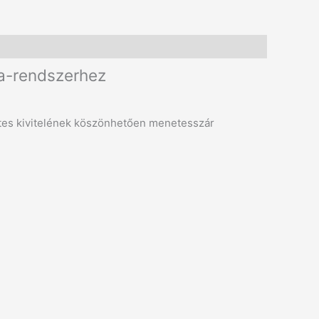
na-rendszerhez
netes kivitelének köszönhetően menetesszár