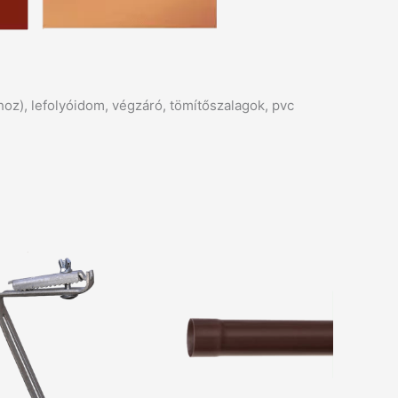
oz), lefolyóidom, végzáró, tömítőszalagok, pvc