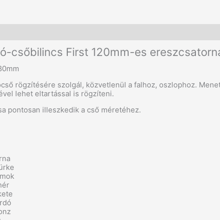
További információk
yó-csőbilincs First 120mm-es ereszcsator
 80mm
ócső rögzítésére szolgál, közvetlenül a falhoz, oszlophoz. Me
vel lehet eltartással is rögzíteni.
ása pontosan illeszkedik a cső méretéhez.
rna
ürke
omok
hér
kete
rdó
onz