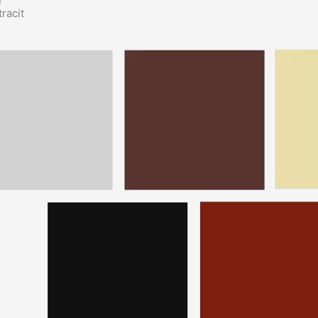
u
tracit