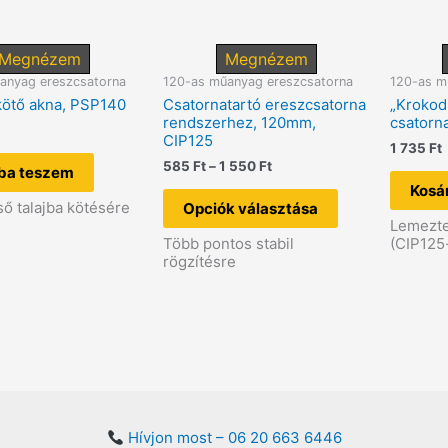
Megnézem
Megnézem
anyag ereszcsatorna
120-as műanyag ereszcsatorna
120-as m
ötő akna, PSP140
Csatornatartó ereszcsatorna
„Krokod
rendszerhez, 120mm,
csatorn
CIP125
1 735
Ft
Ártartomány:
585
Ft
–
1 550
Ft
ba teszem
585 Ft
Ennek
Kosá
-
a
ső talajba kötésére
Opciók választása
1
terméknek
Lemezte
550 Ft
több
Több pontos stabil
(CIP125
variációja
rögzítésre
van.
A
változatok
a
termékoldalon
választhatók
ki
Hívjon most – 06 20 663 6446