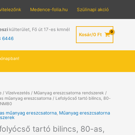
vitelezőnk
Medence-folia.hu
Szülinapi akció
eszi
külterület, Fő út 17-es kmnél
Kosár/
0
Ft
3 6446
hónapban!
e
/
Vízelvezetés
/
Műanyag ereszcsatorna rendszerek
/
as műanyag ereszcsatorna
/ Lefolyócső tartó bilincs, 80-
CNM80
as műanyag ereszcsatorna
,
Műanyag ereszcsatorna
szerek
folyócső tartó bilincs, 80-as,