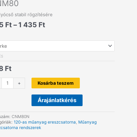
NM80
lyócső stabil rögzítésére
Ártartomány:
85
Ft
–
1 435
Ft
585 Ft
-
1
435 Ft
ÉS
8
Ft
lyócső
+
Kosárba teszem
cs,
Árajánlatkérés
80
nyiség
szám:
CNM80N
góriák:
120-as műanyag ereszcsatorna
,
Műanyag
zcsatorna rendszerek