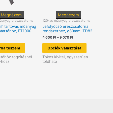
Megnézem
Megnézem
űanyag ereszcsatorna
120-as műanyag ereszcsatorna
il” tartóvas műanyag
Lefolyócső ereszcsatorna
atartóhoz, ET1000
rendszerhez, ø80mm, TD82
Ártartomány:
4 600
Ft
–
9 070
Ft
4
Ennek
600 Ft
a
rba teszem
Opciók választása
-
terméknek
9
több
tőhöz rögzítésnél
Tokos kivitel, egyszerűen
070 Ft
variációja
-höz)
toldható
van.
A
változatok
a
termékoldalon
választhatók
ki