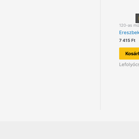
120-as mű
Ereszbek
7 415
Ft
Kosár
Lefolyóc