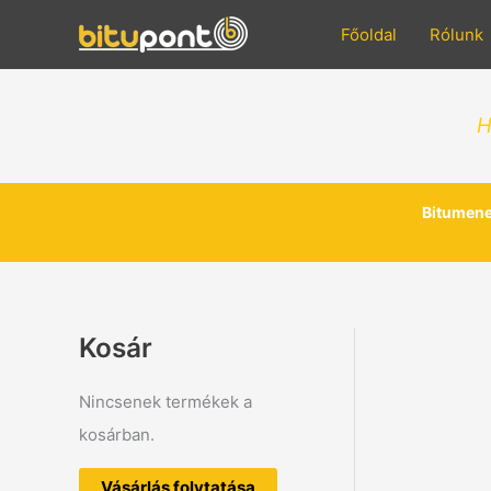
Skip
to
Főoldal
Rólunk
content
H
Bitumene
Kosár
Nincsenek termékek a
kosárban.
Vásárlás folytatása