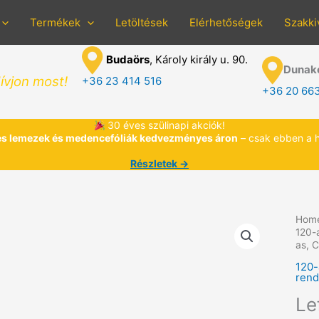
Termékek
Letöltések
Elérhetőségek
Szakki
Budaörs
, Károly király u. 90.
Dunak
ívjon most!
+36 23 414 516
+36 20 66
30 éves szülinapi akciók!
s lemezek és medencefóliák kedvezményes áron
– csak ebben a 
Részletek →
Hom
120-
as, 
120-
rend
Le