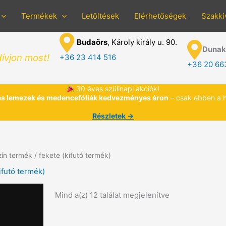
Termékek
Letöltések
Elérhetőségek
Szakki
Budaörs
, Károly király u. 90.
Dunak
ívjon most!
+36 23 414 516
+36 20 66
30 éves szülinapi akciók!
s lemezek és medencefóliák kedvezményes áron
– csak ebben a 
Részletek →
ín termék / fekete (kifutó termék)
ifutó termék)
Mind a(z) 12 találat megjelenítve