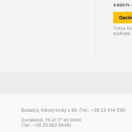
4 600
Ft
Opció
Tokos ki
toldható
Budaörs, Károly király u 90. (Tel.: +36 23 414 516)
Dunakeszi, Fő út 17-es kmkő
(Tel.: +36 20 663 6446)