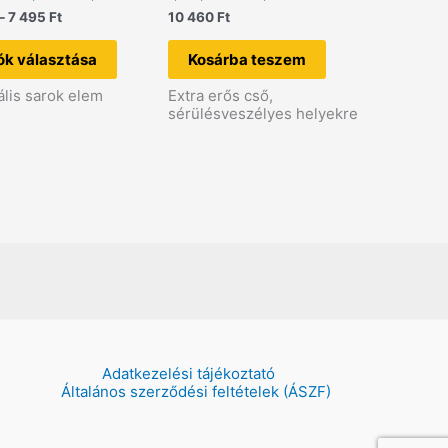
Ártartomány:
–
7 495
Ft
10 460
Ft
1
Ennek
985 Ft
a
ók választása
Kosárba teszem
-
terméknek
7
több
ális sarok elem
Extra erős cső,
495 Ft
variációja
sérülésveszélyes helyekre
van.
A
változatok
a
termékoldalon
választhatók
ki
Adatkezelési tájékoztató
Általános szerződési feltételek (ÁSZF)