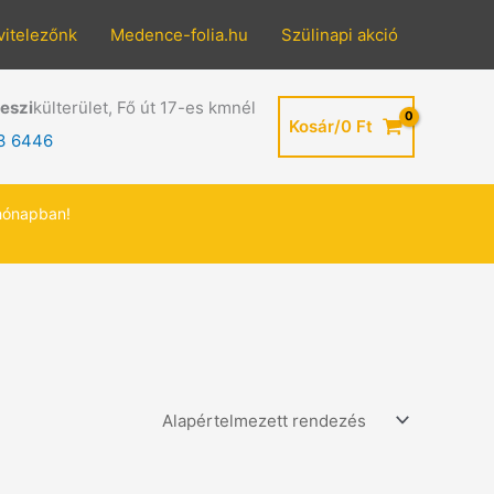
vitelezőnk
Medence-folia.hu
Szülinapi akció
eszi
külterület, Fő út 17-es kmnél
Kosár/
0
Ft
3 6446
hónapban!