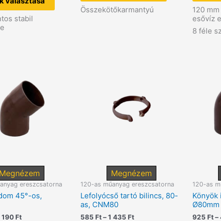
a
terméknek
k választása
5
1
terméknek
több
Összekötőkarmantyú
120 mm 
505 Ft
550 Ft
több
variációja
tos stabil
esővíz 
variációja
van.
re
8 féle s
van.
A
A
változatok
változatok
a
a
termékoldalon
termékoldalon
választhatók
választhatók
ki
ki
Megnézem
Megnézem
anyag ereszcsatorna
120-as műanyag ereszcsatorna
120-as m
dom 45°-os,
Lefolyócső tartó bilincs, 80-
Könyök 
as, CNM80
Ø80mm
Ártartomány:
Ártartomány:
 190
Ft
585
Ft
–
1 435
Ft
925
Ft
–