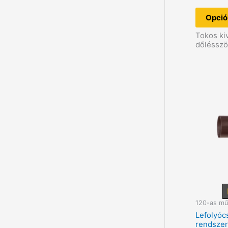
Opció
Tokos ki
dőléssz
120-as mű
Lefolyóc
rendsze