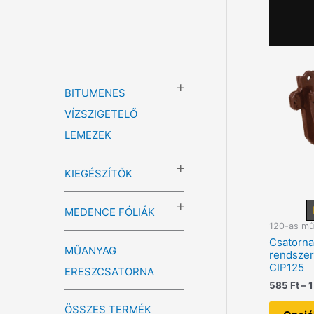
BITUMENES
VÍZSZIGETELŐ
LEMEZEK
KIEGÉSZÍTŐK
MEDENCE FÓLIÁK
120-as mű
Csatorna
MŰANYAG
rendsze
CIP125
ERESZCSATORNA
585
Ft
–
1
ÖSSZES TERMÉK