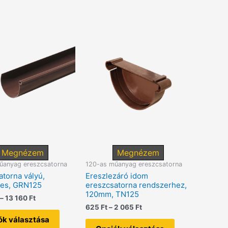
Megnézem
Megnézem
űanyag ereszcsatorna
120-as műanyag ereszcsatorna
torna vályú,
Ereszlezáró idom
es, GRN125
ereszcsatorna rendszerhez,
120mm, TN125
Ártartomány:
–
13 160
Ft
4
Ártartomány:
625
Ft
–
2 065
Ft
Ennek
320 Ft
625 Ft
a
Ennek
ók választása
-
-