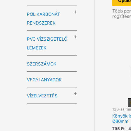
Opció
Több pon
POLIKARBONÁT
rögzítés
RENDSZEREK
PVC VÍZSZIGETELŐ
LEMEZEK
SZERSZÁMOK
VEGYI ANYAGOK
VÍZELVEZETÉS
120-as mű
Könyök i
Ø80mm
795
Ft
–
4